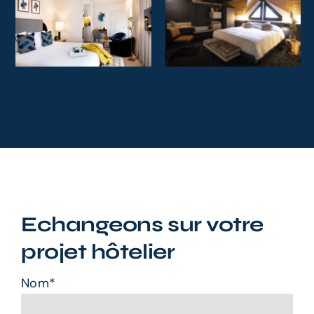
Hôtel-
Hôtel Val
Restaurant
Girard
Le Relais
Ils nous font confiance
des Lacs
Ils nous font confiance
Echangeons sur votre
projet hôtelier
Nom*