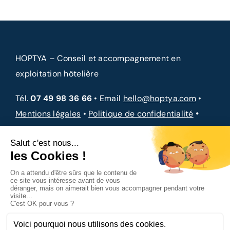
HOPTYA – Conseil et accompagnement en
exploitation hôtelière
Tél.
07 49 98 36 66
• Email
hello@hoptya.com
•
•
Mentions légales
•
Politique de confidentialité
CGV
Site Officiel, une création HOPTYA SAS • Tous droits réservés
© Copyright 2024 • Conseil et accompagnement sur mesure
au service de votre hôtel à Paris, Montpellier, Marseille &
partout ailleurs en France • Accompagnement éclairé et
spécialisé en hôtellerie