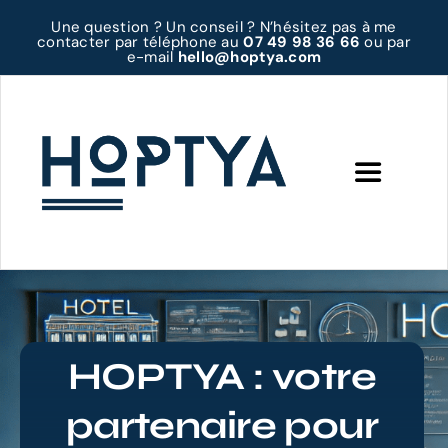
Passer
Une question ? Un conseil ? N’hésitez pas à me
au
contacter par téléphone au
07 49 98 36 66
ou par
e-mail
hello@hoptya.com
contenu
Toggle
Navigatio
Accueil
Prestations
HOPTYA : votre
A propos
partenaire pour
Contact