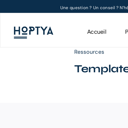
Passer
Une question ? Un conseil ? N’h
au
contenu
Accueil
P
Ressources
Template