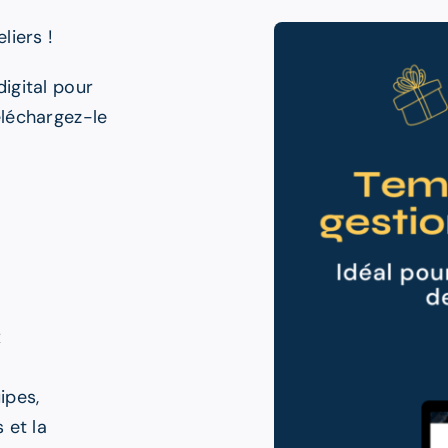
iers !
digital pour
éléchargez-le
x
ipes,
 et la