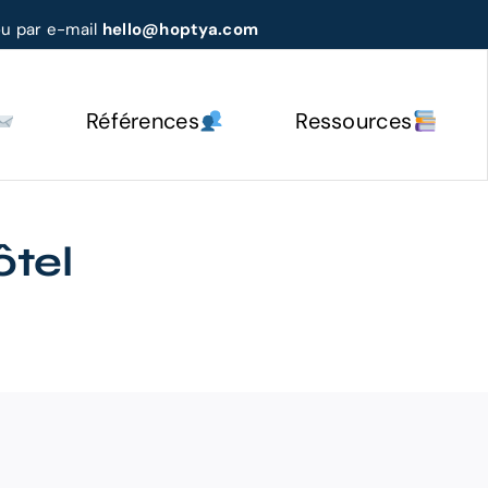
u par e-mail
hello@hoptya.com
Références
Ressources
ôtel