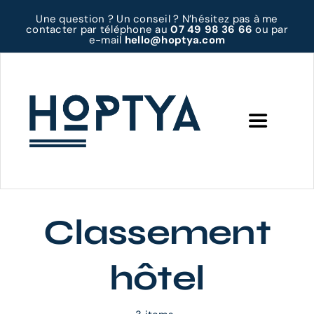
Passer
Une question ? Un conseil ? N’hésitez pas à me
au
contacter par téléphone au
07 49 98 36 66
ou par
e-mail
hello@hoptya.com
contenu
Toggle
Navigatio
Accueil
Prestations
Classement
hôtel
A propos
Contact